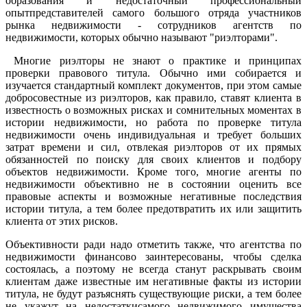
образования и недостаточный профессиональный
опытпредставителей самого большого отряда участников
рынка недвижимости - сотрудников агентств по
недвижимости, которых обычно называют "риэлторами".
Многие риэлторы не знают о практике и принципах
проверки правового титула. Обычно ими собирается и
изучается стандартный комплект документов, при этом самые
добросовестные из риэлторов, как правило, ставят клиента в
известность о возможных рисках и сомнительных моментах в
истории недвижимости, но работа по проверке титула
недвижимости очень индивидуальная и требует больших
затрат времени и сил, отвлекая риэлторов от их прямых
обязанностей по поиску для своих клиентов и подбору
объектов недвижимости. Кроме того, многие агенты по
недвижимости объективно не в состоянии оценить все
правовые аспекты и возможные негативные последствия
истории титула, а тем более предотвратить их или защитить
клиента от этих рисков.
Объективности ради надо отметить также, что агентства по
недвижимости финансово заинтересованы, чтобы сделка
состоялась, а поэтому не всегда станут раскрывать своим
клиентам даже известные им негативные факты из истории
титула, не будут разъяснять существующие риски, а тем более
не укажут на недостаткисамого недвижимого имущества