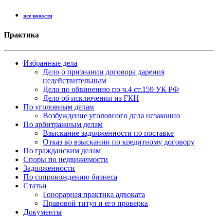
все новости
Практика
Избранные дела
Дело о признании договора дарения
недействительным
Дело по обвинению по ч.4 ст.159 УК РФ
Дело об исключении из ГКН
По уголовным делам
Возбуждение уголовного дела незаконно
По арбитражным делам
Взыскание задолженности по поставке
Отказ во взыскании по кредитному договору
По гражданским делам
Споры по недвижимости
Задолженности
По сопровождению бизнеса
Статьи
Гонорарная практика адвоката
Правовой титул и его проверка
Документы